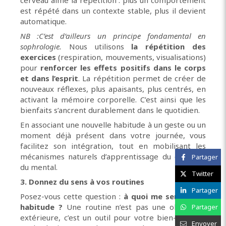
cerveau aime la répétition : plus un comportement
est répété dans un contexte stable, plus il devient
automatique.
NB :
C’est d’ailleurs un principe fondamental en
sophrologie.
Nous utilisons
la répétition des
exercices
(respiration, mouvements, visualisations)
pour
renforcer les effets positifs dans le corps
et dans l’esprit
. La répétition permet de créer de
nouveaux réflexes, plus apaisants, plus centrés, en
activant la mémoire corporelle. C’est ainsi que les
bienfaits s’ancrent durablement dans le quotidien.
En associant une nouvelle habitude à un geste ou un
moment déjà présent dans votre journée, vous
facilitez son intégration, tout en mobilisant les
mécanismes naturels d’apprentissage du corps et
Partager
du mental.
Twitter
3. Donnez du sens à vos routines
Partager
Posez-vous cette question :
à quoi me sert cette
habitude ?
Une routine n’est pas une obligation
Partager
extérieure, c’est un outil pour votre bien-être. En
Envoyer