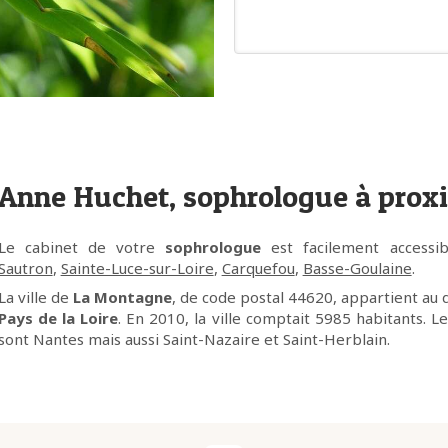
Anne Huchet, sophrologue à prox
Le cabinet de votre
sophrologue
est facilement accessi
Sautron
,
Sainte-Luce-sur-Loire
,
Carquefou
,
Basse-Goulaine
.
La ville de
La Montagne
, de code postal 44620, appartient a
Pays de la Loire
. En 2010, la ville comptait 5985 habitants. 
sont Nantes mais aussi Saint-Nazaire et Saint-Herblain.