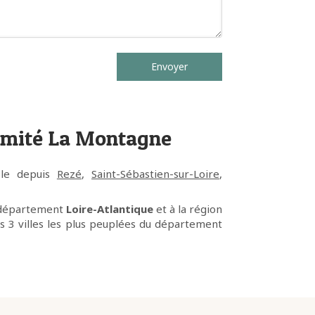
Envoyer
imité La Montagne
ble depuis
Rezé
,
Saint-Sébastien-sur-Loire
,
u département
Loire-Atlantique
et à la région
Les 3 villes les plus peuplées du département